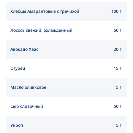
Хлебцы Амарантовые с гречихой
100 г
Лосось свежий, охлажденный
50 г
Авокадо Хаас
20 г
Огурец
15 г
Масло оливковое
5 г
Сыр сливочный
50 г
Укроп
5 г