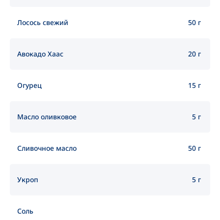
Лосось свежий
50 г
Авокадо Хаас
20 г
Огурец
15 г
Масло оливковое
5 г
Сливочное масло
50 г
Укроп
5 г
Соль