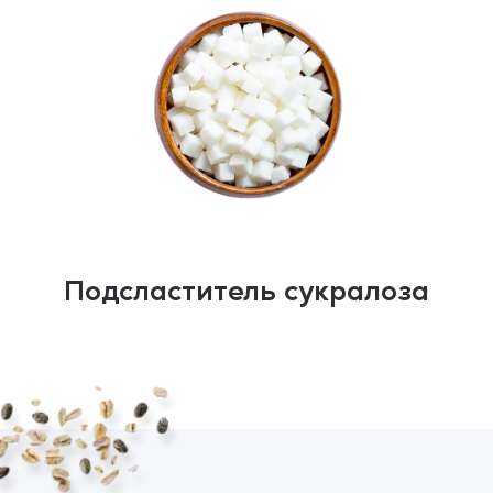
Подсластитель сукралоза