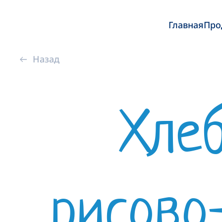
Главная
Про
Назад
Хле
рисово