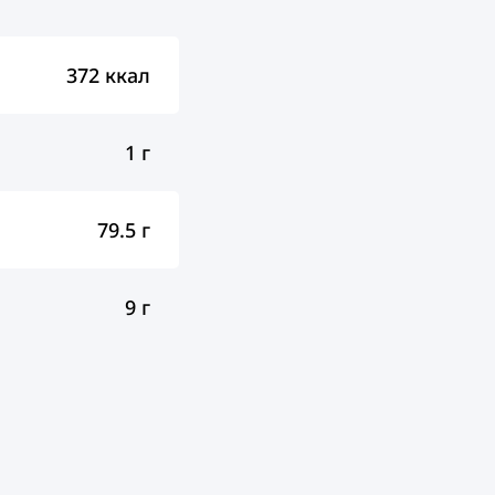
372 ккал
1 г
79.5 г
9 г