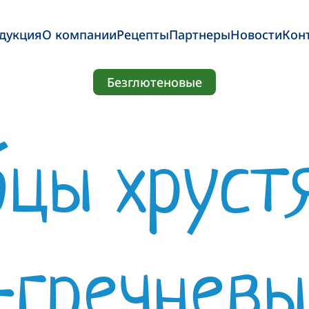
дукция
О компании
Рецепты
Партнеры
Новости
Кон
Безглютеновые
бцы хруст
-гречневые