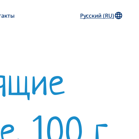
такты
Русский (RU)
ящие
, 100 г