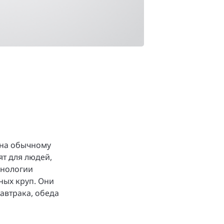
ена обычному
ят для людей,
хнологии
ных круп. Они
автрака, обеда