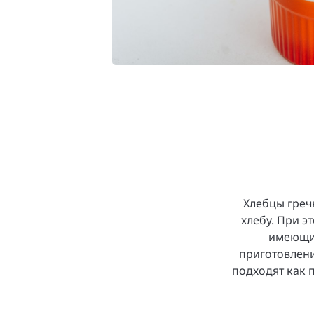
Хлебцы греч
хлебу. При э
имеющих
приготовлени
подходят как 