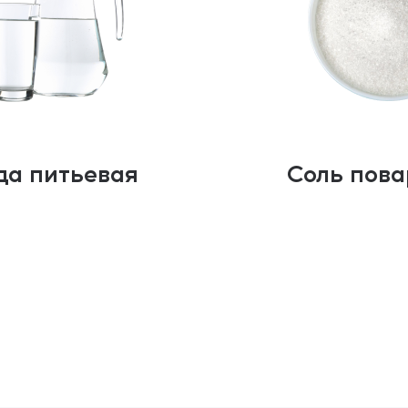
да питьевая
Соль пов