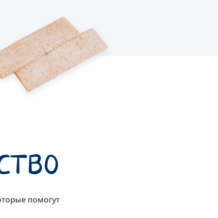
ство
оторые помогут