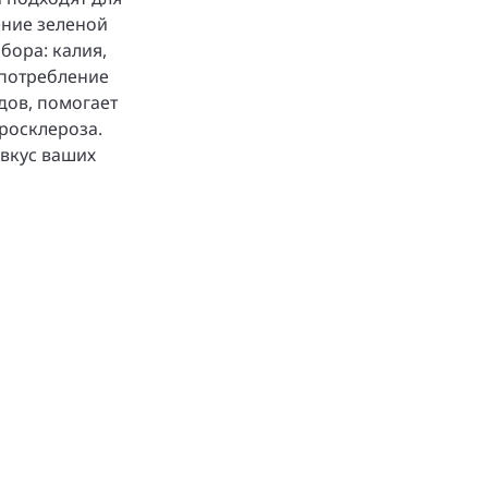
ение зеленой
бора: калия,
употребление
дов, помогает
еросклероза.
 вкус ваших