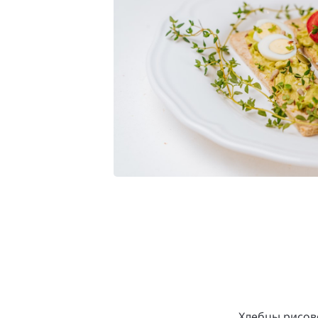
Хлебцы рисово