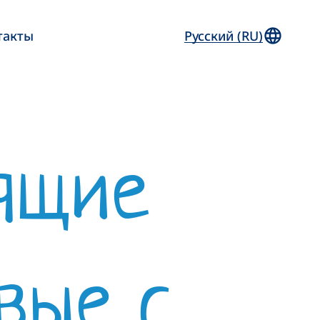
такты
Русский (RU)
ящие
вые с