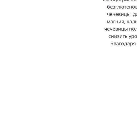
безглютенов
чечевицы да
магния, кал
чечевицы пол
снизить уро
Благодаря 