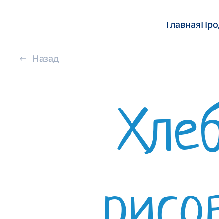
Главная
Про
Назад
Хле
рисо