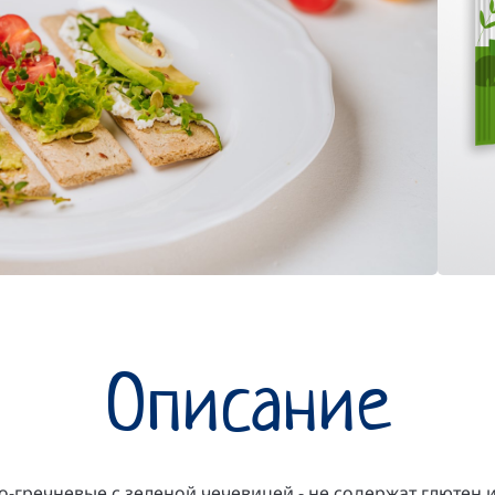
Описание
-гречневые с зеленой чечевицей - не содержат глютен 