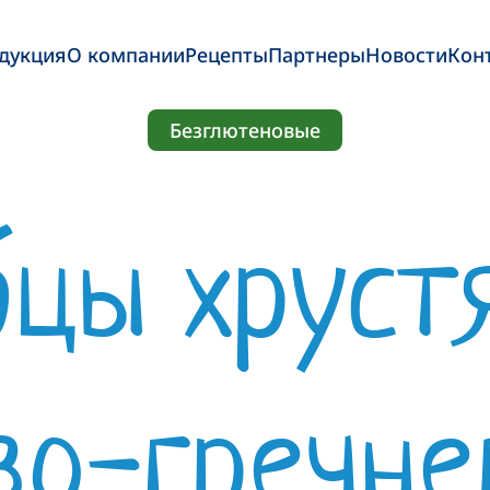
дукция
О компании
Рецепты
Партнеры
Новости
Кон
Безглютеновые
бцы хруст
во-гречне